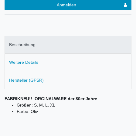
Anmelden
Beschreibung
Weitere Details
Hersteller (GPSR)
FABRIKNEU!! ORGINALWARE der 80er Jahre
Größen: S, M, L, XL
Farbe: Oliv