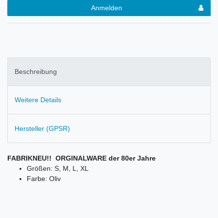
Anmelden
Beschreibung
Weitere Details
Hersteller (GPSR)
FABRIKNEU!! ORGINALWARE der 80er Jahre
Größen: S, M, L, XL
Farbe: Oliv