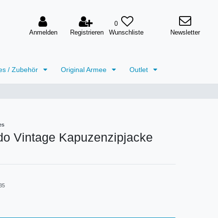
0
Anmelden
Registrieren
Newsletter
es / Zubehör
Original Armee
Outlet
es
 Vintage Kapuzenzipjacke
35