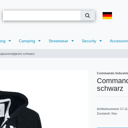
ung
Camping
Streetwear
Security
Accessoir
apuzenzipjacke schwarz
Commando Industri
Commando
schwarz
Artikelnummer
CI-11
Zustand:
Neu