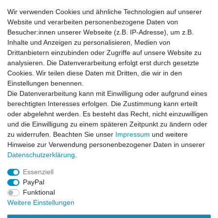
Schaftabschluss gepolstert
Wir verwenden Cookies und ähnliche Technologien auf unserer
Zehen- und Fersenbereich verstärkt
Website und verarbeiten personenbezogene Daten von
klimaregulierendes Innenfutter
Besucher:innen unserer Webseite (z.B. IP-Adresse), um z.B.
antistatische öl- und benzinresistente Gummisohle
Inhalte und Anzeigen zu personalisieren, Medien von
Material Leder / Nylon
Drittanbietern einzubinden oder Zugriffe auf unsere Website zu
Sohle Gummi
analysieren. Die Datenverarbeitung erfolgt erst durch gesetzte
Cookies. Wir teilen diese Daten mit Dritten, die wir in den
Einstellungen benennen.
Die Datenverarbeitung kann mit Einwilligung oder aufgrund eines
ÄHNLICH
berechtigten Interesses erfolgen. Die Zustimmung kann erteilt
oder abgelehnt werden. Es besteht das Recht, nicht einzuwilligen
und die Einwilligung zu einem späteren Zeitpunkt zu ändern oder
Sonderangebot
Thermo Einlege Sohlen
zu widerrufen. Beachten Sie unser
Impressum
und weitere
Hinweise zur Verwendung personenbezogener Daten in unserer
Daten­schutz­erklärung
.
Artikel anzeigen
Essenziell
PayPal
Funktional
Weitere Einstellungen