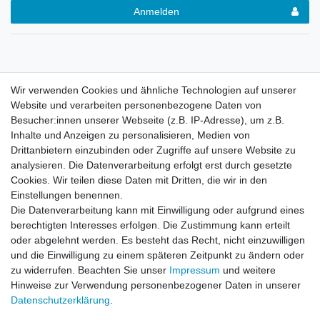
Anmelden
Wir verwenden Cookies und ähnliche Technologien auf unserer
Beschreibung
Website und verarbeiten personenbezogene Daten von
Besucher:innen unserer Webseite (z.B. IP-Adresse), um z.B.
Inhalte und Anzeigen zu personalisieren, Medien von
Weitere Details
Drittanbietern einzubinden oder Zugriffe auf unsere Website zu
analysieren. Die Datenverarbeitung erfolgt erst durch gesetzte
Cookies. Wir teilen diese Daten mit Dritten, die wir in den
Hersteller (GPSR)
Einstellungen benennen.
Die Datenverarbeitung kann mit Einwilligung oder aufgrund eines
berechtigten Interesses erfolgen. Die Zustimmung kann erteilt
robuste runde Schnürsenkel
oder abgelehnt werden. Es besteht das Recht, nicht einzuwilligen
intensive Farben
und die Einwilligung zu einem späteren Zeitpunkt zu ändern oder
Enden sind Ummantelt
zu widerrufen. Beachten Sie unser
Impressum
und weitere
Hinweise zur Verwendung personenbezogener Daten in unserer
Material 100% Polyester
Daten­schutz­erklärung
.