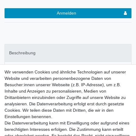
Anmelden
Beschreibung
Weitere Details
Wir verwenden Cookies und ähnliche Technologien auf unserer
Website und verarbeiten personenbezogene Daten von
Besucher:innen unserer Webseite (z.B. IP-Adresse), um z.B.
Hersteller (GPSR)
Inhalte und Anzeigen zu personalisieren, Medien von
Drittanbietern einzubinden oder Zugriffe auf unsere Website zu
analysieren. Die Datenverarbeitung erfolgt erst durch gesetzte
KNIGHTSBRIDGE London
Cookies. Wir teilen diese Daten mit Dritten, die wir in den
Bequeme Party Stiefel
Einstellungen benennen.
mit Stahlkappen-Optik
Die Datenverarbeitung kann mit Einwilligung oder aufgrund eines
hochwertige Qualität
berechtigten Interesses erfolgen. Die Zustimmung kann erteilt
Ziernaht an der oberen Sohle
oder abgelehnt werden. Es besteht das Recht, nicht einzuwilligen