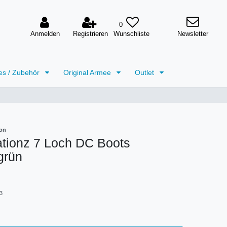
0
Anmelden
Registrieren
Newsletter
es / Zubehör
Original Armee
Outlet
on
ationz 7 Loch DC Boots
grün
3