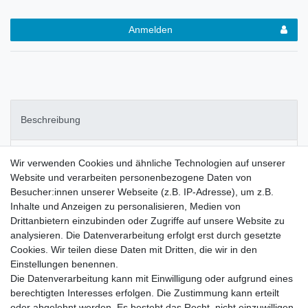
Anmelden
Beschreibung
Weitere Details
Wir verwenden Cookies und ähnliche Technologien auf unserer
Website und verarbeiten personenbezogene Daten von
Besucher:innen unserer Webseite (z.B. IP-Adresse), um z.B.
Hersteller (GPSR)
Inhalte und Anzeigen zu personalisieren, Medien von
Drittanbietern einzubinden oder Zugriffe auf unsere Website zu
analysieren. Die Datenverarbeitung erfolgt erst durch gesetzte
KNIGHTSBRIDGE London
Cookies. Wir teilen diese Daten mit Dritten, die wir in den
Bequeme Party Stiefel
Einstellungen benennen.
mit Stahlkappen-Optik
Die Datenverarbeitung kann mit Einwilligung oder aufgrund eines
hochwertige Qualität
berechtigten Interesses erfolgen. Die Zustimmung kann erteilt
Ziernaht an der oberen Sohle
oder abgelehnt werden. Es besteht das Recht, nicht einzuwilligen