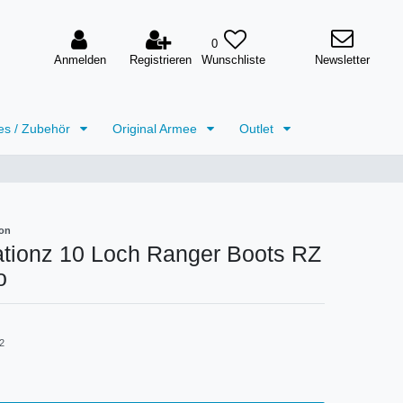
0
Anmelden
Registrieren
Newsletter
es / Zubehör
Original Armee
Outlet
on
ationz 10 Loch Ranger Boots RZ
o
2