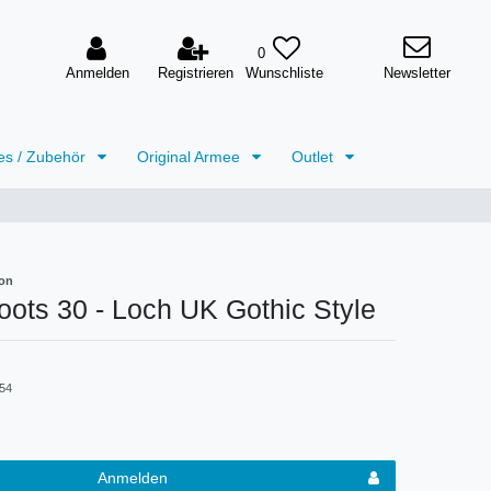
0
Anmelden
Registrieren
Newsletter
es / Zubehör
Original Armee
Outlet
on
ots 30 - Loch UK Gothic Style
54
Anmelden