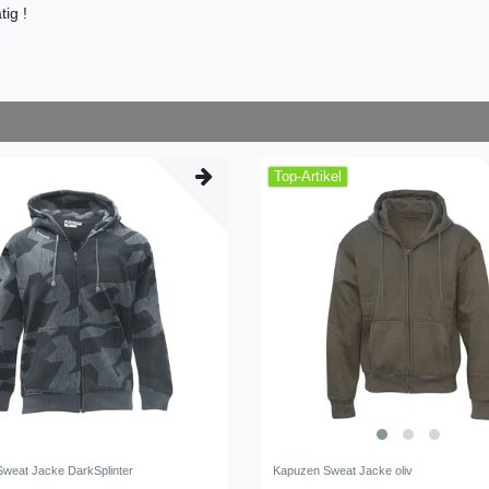
ig !
Top-Artikel
weat Jacke DarkSplinter
Kapuzen Sweat Jacke oliv