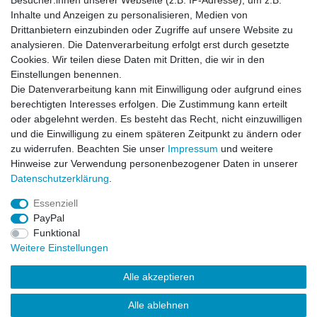
Besucher:innen unserer Webseite (z.B. IP-Adresse), um z.B.
Inhalte und Anzeigen zu personalisieren, Medien von
Rucksack Gym Bag Nightcamo
Drittanbietern einzubinden oder Zugriffe auf unsere Website zu
analysieren. Die Datenverarbeitung erfolgt erst durch gesetzte
Cookies. Wir teilen diese Daten mit Dritten, die wir in den
Einstellungen benennen.
Die Datenverarbeitung kann mit Einwilligung oder aufgrund eines
Artikel anzeigen
berechtigten Interesses erfolgen. Die Zustimmung kann erteilt
oder abgelehnt werden. Es besteht das Recht, nicht einzuwilligen
und die Einwilligung zu einem späteren Zeitpunkt zu ändern oder
Rucksack Gym Bag Woodland
zu widerrufen. Beachten Sie unser
Impressum
und weitere
Hinweise zur Verwendung personenbezogener Daten in unserer
Daten­schutz­erklärung
.
Artikel anzeigen
Essenziell
PayPal
Funktional
Weitere Einstellungen
Alle akzeptieren
Impressum
Daten­schutz­erklärung
AGB
Kontakt
Alle ablehnen