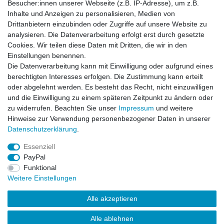
Besucher:innen unserer Webseite (z.B. IP-Adresse), um z.B.
Inhalte und Anzeigen zu personalisieren, Medien von
Road Star Cargo Hose Vintage woodland
Drittanbietern einzubinden oder Zugriffe auf unsere Website zu
analysieren. Die Datenverarbeitung erfolgt erst durch gesetzte
Cookies. Wir teilen diese Daten mit Dritten, die wir in den
Einstellungen benennen.
Die Datenverarbeitung kann mit Einwilligung oder aufgrund eines
Artikel anzeigen
berechtigten Interesses erfolgen. Die Zustimmung kann erteilt
oder abgelehnt werden. Es besteht das Recht, nicht einzuwilligen
und die Einwilligung zu einem späteren Zeitpunkt zu ändern oder
Winner Cargo Hose Vintage beige
zu widerrufen. Beachten Sie unser
Impressum
und weitere
Hinweise zur Verwendung personenbezogener Daten in unserer
Daten­schutz­erklärung
.
Artikel anzeigen
Essenziell
PayPal
Funktional
Weitere Einstellungen
Alle akzeptieren
Impressum
Daten­schutz­erklärung
AGB
Kontakt
Alle ablehnen