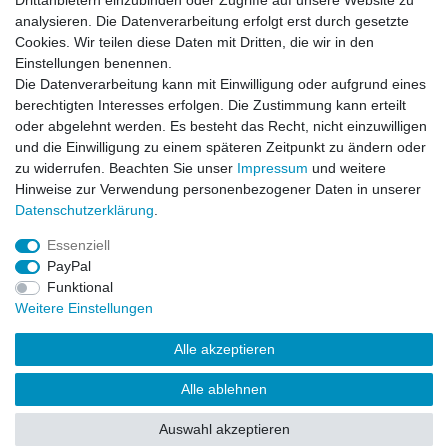
Drittanbietern einzubinden oder Zugriffe auf unsere Website zu
analysieren. Die Datenverarbeitung erfolgt erst durch gesetzte
Cookies. Wir teilen diese Daten mit Dritten, die wir in den
Einstellungen benennen.
Die Datenverarbeitung kann mit Einwilligung oder aufgrund eines
Artikel anzeigen
berechtigten Interesses erfolgen. Die Zustimmung kann erteilt
oder abgelehnt werden. Es besteht das Recht, nicht einzuwilligen
und die Einwilligung zu einem späteren Zeitpunkt zu ändern oder
Winner Cargo Hose Vintage beige
zu widerrufen. Beachten Sie unser
Impressum
und weitere
Hinweise zur Verwendung personenbezogener Daten in unserer
Daten­schutz­erklärung
.
Artikel anzeigen
Essenziell
PayPal
Funktional
Weitere Einstellungen
Alle akzeptieren
Impressum
Daten­schutz­erklärung
AGB
Kontakt
Alle ablehnen
© Copyright 2026 | Alle Rechte vorbehalten.
Auswahl akzeptieren