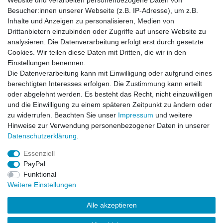
Website und verarbeiten personenbezogene Daten von
Besucher:innen unserer Webseite (z.B. IP-Adresse), um z.B.
Inhalte und Anzeigen zu personalisieren, Medien von
BDU Army Cargo Hose Red Camo
Drittanbietern einzubinden oder Zugriffe auf unsere Website zu
analysieren. Die Datenverarbeitung erfolgt erst durch gesetzte
Cookies. Wir teilen diese Daten mit Dritten, die wir in den
Einstellungen benennen.
Die Datenverarbeitung kann mit Einwilligung oder aufgrund eines
Artikel anzeigen
berechtigten Interesses erfolgen. Die Zustimmung kann erteilt
oder abgelehnt werden. Es besteht das Recht, nicht einzuwilligen
und die Einwilligung zu einem späteren Zeitpunkt zu ändern oder
BDU Army Cargo Hose Schwarz
zu widerrufen. Beachten Sie unser
Impressum
und weitere
Hinweise zur Verwendung personenbezogener Daten in unserer
Daten­schutz­erklärung
.
Artikel anzeigen
Essenziell
PayPal
Funktional
Weitere Einstellungen
Alle akzeptieren
Impressum
Daten­schutz­erklärung
AGB
Kontakt