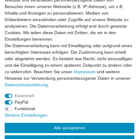
Website und verarbeiten personenbezogene Daten von
Besucher:innen unserer Webseite (z.B. IP-Adresse), um z.B.
Inhalte und Anzeigen zu personalisieren, Medien von
BDU Army Cargo Hose Red Camo
Drittanbietern einzubinden oder Zugriffe auf unsere Website zu
analysieren. Die Datenverarbeitung erfolgt erst durch gesetzte
Cookies. Wir teilen diese Daten mit Dritten, die wir in den
Einstellungen benennen.
Die Datenverarbeitung kann mit Einwilligung oder aufgrund eines
Artikel anzeigen
berechtigten Interesses erfolgen. Die Zustimmung kann erteilt
oder abgelehnt werden. Es besteht das Recht, nicht einzuwilligen
und die Einwilligung zu einem späteren Zeitpunkt zu ändern oder
BDU Army Cargo Hose Schwarz
zu widerrufen. Beachten Sie unser
Impressum
und weitere
Hinweise zur Verwendung personenbezogener Daten in unserer
Daten­schutz­erklärung
.
Artikel anzeigen
Essenziell
PayPal
Funktional
Weitere Einstellungen
Alle akzeptieren
Impressum
Daten­schutz­erklärung
AGB
Kontakt