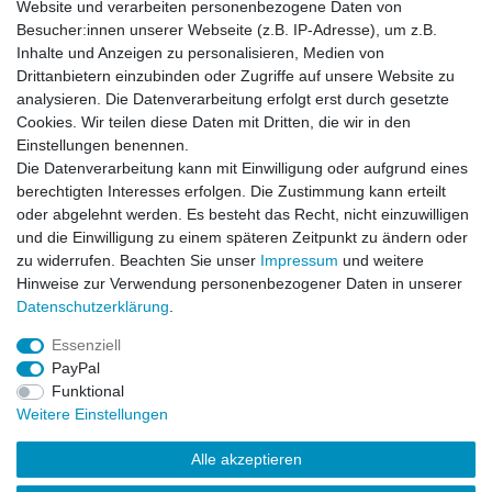
Website und verarbeiten personenbezogene Daten von
Besucher:innen unserer Webseite (z.B. IP-Adresse), um z.B.
Inhalte und Anzeigen zu personalisieren, Medien von
BDU Army Cargo Hose Russian Night Camo
Drittanbietern einzubinden oder Zugriffe auf unsere Website zu
analysieren. Die Datenverarbeitung erfolgt erst durch gesetzte
Cookies. Wir teilen diese Daten mit Dritten, die wir in den
Einstellungen benennen.
Die Datenverarbeitung kann mit Einwilligung oder aufgrund eines
Artikel anzeigen
berechtigten Interesses erfolgen. Die Zustimmung kann erteilt
oder abgelehnt werden. Es besteht das Recht, nicht einzuwilligen
und die Einwilligung zu einem späteren Zeitpunkt zu ändern oder
BDU Army Cargo Hose Schwarz
zu widerrufen. Beachten Sie unser
Impressum
und weitere
Hinweise zur Verwendung personenbezogener Daten in unserer
Daten­schutz­erklärung
.
Artikel anzeigen
Essenziell
PayPal
Funktional
Weitere Einstellungen
Alle akzeptieren
Impressum
Daten­schutz­erklärung
AGB
Kontakt