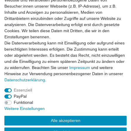
Website und verarbeiten personenbezogene Daten von
Besucher:innen unserer Webseite (z.B. IP-Adresse), um z.B.
Inhalte und Anzeigen zu personalisieren, Medien von
BDU Army Cargo Hose Dark Splinter
Drittanbietern einzubinden oder Zugriffe auf unsere Website zu
analysieren. Die Datenverarbeitung erfolgt erst durch gesetzte
Cookies. Wir teilen diese Daten mit Dritten, die wir in den
Einstellungen benennen.
Die Datenverarbeitung kann mit Einwilligung oder aufgrund eines
Artikel anzeigen
berechtigten Interesses erfolgen. Die Zustimmung kann erteilt
oder abgelehnt werden. Es besteht das Recht, nicht einzuwilligen
und die Einwilligung zu einem späteren Zeitpunkt zu ändern oder
BDU Army Cargo Hose US-Army-Olive
zu widerrufen. Beachten Sie unser
Impressum
und weitere
Hinweise zur Verwendung personenbezogener Daten in unserer
Daten­schutz­erklärung
.
Artikel anzeigen
Essenziell
PayPal
Funktional
Weitere Einstellungen
Alle akzeptieren
Impressum
Daten­schutz­erklärung
AGB
Kontakt