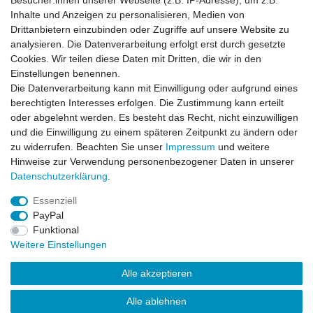
Besucher:innen unserer Webseite (z.B. IP-Adresse), um z.B.
Inhalte und Anzeigen zu personalisieren, Medien von
BDU Army Cargo Hose Dark Splinter
Drittanbietern einzubinden oder Zugriffe auf unsere Website zu
analysieren. Die Datenverarbeitung erfolgt erst durch gesetzte
Cookies. Wir teilen diese Daten mit Dritten, die wir in den
Einstellungen benennen.
Die Datenverarbeitung kann mit Einwilligung oder aufgrund eines
Artikel anzeigen
berechtigten Interesses erfolgen. Die Zustimmung kann erteilt
oder abgelehnt werden. Es besteht das Recht, nicht einzuwilligen
und die Einwilligung zu einem späteren Zeitpunkt zu ändern oder
BDU Army Cargo Hose US-Army-Olive
zu widerrufen. Beachten Sie unser
Impressum
und weitere
Hinweise zur Verwendung personenbezogener Daten in unserer
Daten­schutz­erklärung
.
Artikel anzeigen
Essenziell
PayPal
Funktional
Weitere Einstellungen
Alle akzeptieren
Impressum
Daten­schutz­erklärung
AGB
Kontakt
Alle ablehnen