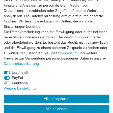
Besucher:innen unserer Webseite (z.B. IP-Adresse), um z.B.
Inhalte und Anzeigen zu personalisieren, Medien von
BDU Army Cargo Hose City Camo
Drittanbietern einzubinden oder Zugriffe auf unsere Website zu
analysieren. Die Datenverarbeitung erfolgt erst durch gesetzte
Cookies. Wir teilen diese Daten mit Dritten, die wir in den
Einstellungen benennen.
Die Datenverarbeitung kann mit Einwilligung oder aufgrund eines
Artikel anzeigen
berechtigten Interesses erfolgen. Die Zustimmung kann erteilt
oder abgelehnt werden. Es besteht das Recht, nicht einzuwilligen
und die Einwilligung zu einem späteren Zeitpunkt zu ändern oder
BDU Army Cargo Hose US-Army-Olive
zu widerrufen. Beachten Sie unser
Impressum
und weitere
Hinweise zur Verwendung personenbezogener Daten in unserer
Daten­schutz­erklärung
.
Artikel anzeigen
Essenziell
PayPal
Funktional
Weitere Einstellungen
Alle akzeptieren
Impressum
Daten­schutz­erklärung
AGB
Kontakt
Alle ablehnen