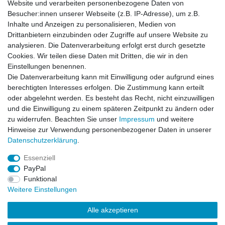
Website und verarbeiten personenbezogene Daten von
Besucher:innen unserer Webseite (z.B. IP-Adresse), um z.B.
Inhalte und Anzeigen zu personalisieren, Medien von
BDU Army Cargo Hose Beige Camo
Drittanbietern einzubinden oder Zugriffe auf unsere Website zu
analysieren. Die Datenverarbeitung erfolgt erst durch gesetzte
Cookies. Wir teilen diese Daten mit Dritten, die wir in den
Einstellungen benennen.
Die Datenverarbeitung kann mit Einwilligung oder aufgrund eines
Artikel anzeigen
berechtigten Interesses erfolgen. Die Zustimmung kann erteilt
oder abgelehnt werden. Es besteht das Recht, nicht einzuwilligen
und die Einwilligung zu einem späteren Zeitpunkt zu ändern oder
BDU Army Cargo Hose City Camo
zu widerrufen. Beachten Sie unser
Impressum
und weitere
Hinweise zur Verwendung personenbezogener Daten in unserer
Daten­schutz­erklärung
.
Artikel anzeigen
Essenziell
PayPal
Funktional
Weitere Einstellungen
Alle akzeptieren
Impressum
Daten­schutz­erklärung
AGB
Kontakt