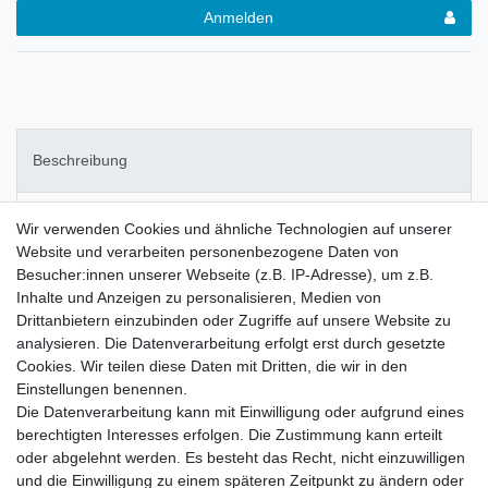
Anmelden
Beschreibung
Weitere Details
Wir verwenden Cookies und ähnliche Technologien auf unserer
Website und verarbeiten personenbezogene Daten von
Besucher:innen unserer Webseite (z.B. IP-Adresse), um z.B.
Hersteller (GPSR)
Inhalte und Anzeigen zu personalisieren, Medien von
Drittanbietern einzubinden oder Zugriffe auf unsere Website zu
analysieren. Die Datenverarbeitung erfolgt erst durch gesetzte
COMMANDO Fertigung des bekannten und bewährten BW Parka
Cookies. Wir teilen diese Daten mit Dritten, die wir in den
der 80er Jahre -
Einstellungen benennen.
nach hohen Qualitätsvorschriften gefertigt
Die Datenverarbeitung kann mit Einwilligung oder aufgrund eines
ausknöpfbares Innenfutter
berechtigten Interesses erfolgen. Die Zustimmung kann erteilt
feste Kapuze
oder abgelehnt werden. Es besteht das Recht, nicht einzuwilligen
4 große Außentaschen
und die Einwilligung zu einem späteren Zeitpunkt zu ändern oder