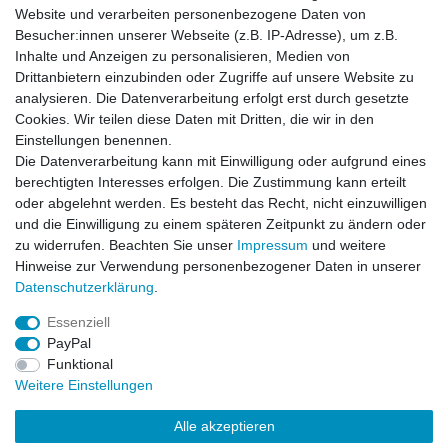
Artikel anzeigen
Website und verarbeiten personenbezogene Daten von
Besucher:innen unserer Webseite (z.B. IP-Adresse), um z.B.
Inhalte und Anzeigen zu personalisieren, Medien von
Harrington Jacke NavyBlue
Drittanbietern einzubinden oder Zugriffe auf unsere Website zu
analysieren. Die Datenverarbeitung erfolgt erst durch gesetzte
Cookies. Wir teilen diese Daten mit Dritten, die wir in den
Einstellungen benennen.
Die Datenverarbeitung kann mit Einwilligung oder aufgrund eines
Artikel anzeigen
berechtigten Interesses erfolgen. Die Zustimmung kann erteilt
oder abgelehnt werden. Es besteht das Recht, nicht einzuwilligen
und die Einwilligung zu einem späteren Zeitpunkt zu ändern oder
Harrington Jacke RussianNight
zu widerrufen. Beachten Sie unser
Impressum
und weitere
Hinweise zur Verwendung personenbezogener Daten in unserer
Daten­schutz­erklärung
.
Artikel anzeigen
Essenziell
PayPal
Funktional
Weitere Einstellungen
Alle akzeptieren
Impressum
Daten­schutz­erklärung
AGB
Kontakt