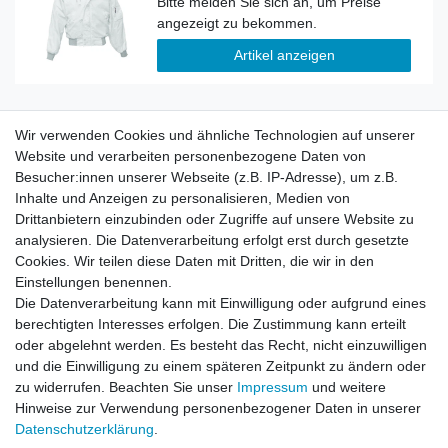
Artikel anzeigen
Flieger Jacke N2B Vintage Style Woodland
Wir verwenden Cookies und ähnliche Technologien auf unserer
Website und verarbeiten personenbezogene Daten von
Besucher:innen unserer Webseite (z.B. IP-Adresse), um z.B.
Inhalte und Anzeigen zu personalisieren, Medien von
Drittanbietern einzubinden oder Zugriffe auf unsere Website zu
Artikel anzeigen
analysieren. Die Datenverarbeitung erfolgt erst durch gesetzte
Cookies. Wir teilen diese Daten mit Dritten, die wir in den
Einstellungen benennen.
Die Datenverarbeitung kann mit Einwilligung oder aufgrund eines
Flieger Jacke N2B Vintage Style schwarz
berechtigten Interesses erfolgen. Die Zustimmung kann erteilt
oder abgelehnt werden. Es besteht das Recht, nicht einzuwilligen
und die Einwilligung zu einem späteren Zeitpunkt zu ändern oder
zu widerrufen. Beachten Sie unser
Impressum
und weitere
Artikel anzeigen
Hinweise zur Verwendung personenbezogener Daten in unserer
Daten­schutz­erklärung
.