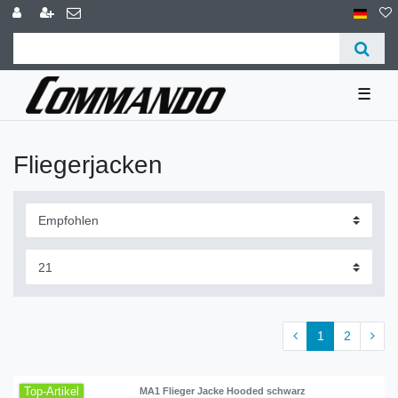
☰
Fliegerjacken
1
2
Top-Artikel
MA1 Flieger Jacke Hooded schwarz