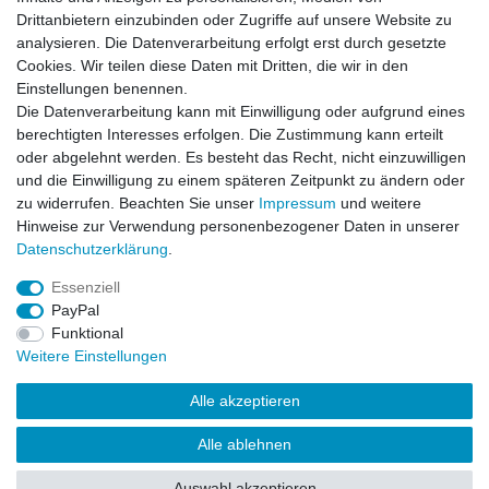
Innenmaterial Rindleder
Drittanbietern einzubinden oder Zugriffe auf unsere Website zu
Knöchelschutz Hartplastik
analysieren. Die Datenverarbeitung erfolgt erst durch gesetzte
Cookies. Wir teilen diese Daten mit Dritten, die wir in den
Einstellungen benennen.
Die Datenverarbeitung kann mit Einwilligung oder aufgrund eines
ÄHNLICH
berechtigten Interesses erfolgen. Die Zustimmung kann erteilt
oder abgelehnt werden. Es besteht das Recht, nicht einzuwilligen
und die Einwilligung zu einem späteren Zeitpunkt zu ändern oder
Handschuhe Military Police coyote
zu widerrufen. Beachten Sie unser
Impressum
und weitere
Hinweise zur Verwendung personenbezogener Daten in unserer
Daten­schutz­erklärung
.
Artikel anzeigen
Essenziell
PayPal
Funktional
Weitere Einstellungen
Alle akzeptieren
Impressum
Daten­schutz­erklärung
AGB
Kontakt
Alle ablehnen
© Copyright 2026 | Alle Rechte vorbehalten.
Auswahl akzeptieren