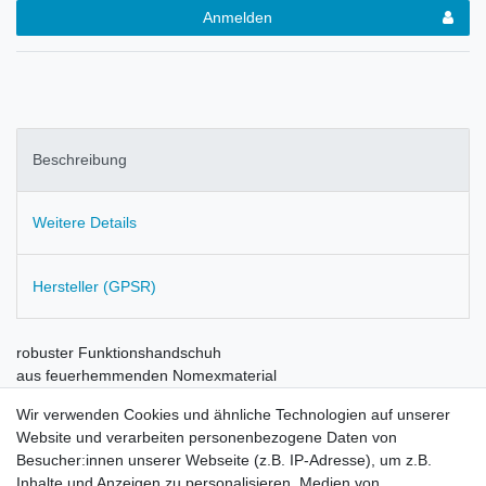
Anmelden
Beschreibung
Weitere Details
Hersteller (GPSR)
robuster Funktionshandschuh
aus feuerhemmenden Nomexmaterial
Kunststoffhartschalen als Knöchelschutz
Wir verwenden Cookies und ähnliche Technologien auf unserer
Handgelenk weite einstellbar
Website und verarbeiten personenbezogene Daten von
Handflächen innen aus Leder
Besucher:innen unserer Webseite (z.B. IP-Adresse), um z.B.
Außenmaterial NOMEX®
Inhalte und Anzeigen zu personalisieren, Medien von