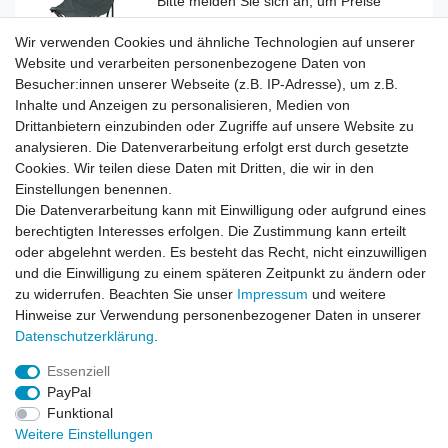
Wir verwenden Cookies und ähnliche Technologien auf unserer
Artikel anzeigen
Website und verarbeiten personenbezogene Daten von
Besucher:innen unserer Webseite (z.B. IP-Adresse), um z.B.
Inhalte und Anzeigen zu personalisieren, Medien von
Outdoor Faltstuhl mit Lehne woodland
Drittanbietern einzubinden oder Zugriffe auf unsere Website zu
analysieren. Die Datenverarbeitung erfolgt erst durch gesetzte
Cookies. Wir teilen diese Daten mit Dritten, die wir in den
Einstellungen benennen.
Die Datenverarbeitung kann mit Einwilligung oder aufgrund eines
Artikel anzeigen
berechtigten Interesses erfolgen. Die Zustimmung kann erteilt
oder abgelehnt werden. Es besteht das Recht, nicht einzuwilligen
und die Einwilligung zu einem späteren Zeitpunkt zu ändern oder
Top-Artikel
Schlafsack Ranger UltraLite oliv
zu widerrufen. Beachten Sie unser
Impressum
und weitere
Hinweise zur Verwendung personenbezogener Daten in unserer
Daten­schutz­erklärung
.
Artikel anzeigen
Essenziell
PayPal
Funktional
Weitere Einstellungen