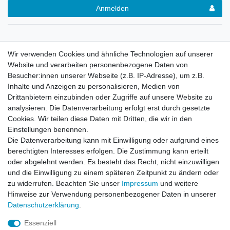
Anmelden
Wir verwenden Cookies und ähnliche Technologien auf unserer
Website und verarbeiten personenbezogene Daten von
Beschreibung
Besucher:innen unserer Webseite (z.B. IP-Adresse), um z.B.
Inhalte und Anzeigen zu personalisieren, Medien von
Drittanbietern einzubinden oder Zugriffe auf unsere Website zu
Weitere Details
analysieren. Die Datenverarbeitung erfolgt erst durch gesetzte
Cookies. Wir teilen diese Daten mit Dritten, die wir in den
Einstellungen benennen.
Hersteller (GPSR)
Die Datenverarbeitung kann mit Einwilligung oder aufgrund eines
berechtigten Interesses erfolgen. Die Zustimmung kann erteilt
oder abgelehnt werden. Es besteht das Recht, nicht einzuwilligen
robuste hohe Handtasche
und die Einwilligung zu einem späteren Zeitpunkt zu ändern oder
lange Trageriemen
zu widerrufen. Beachten Sie unser
Impressum
und weitere
vordere Zusatztasche
Hinweise zur Verwendung personenbezogener Daten in unserer
großes Innenfach mit Reißverschluß
Daten­schutz­erklärung
.
Material 100% Polyester
Essenziell